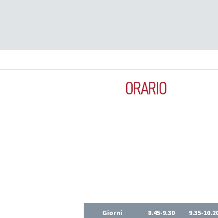
ORARIO
Giorni
8.45-9.30
9.35-10.2