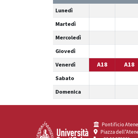
Lunedì
Martedì
Mercoledì
Giovedì
A18
A18
Venerdì
Sabato
Domenica
Pontificio Atene
Piazza dell’Atene