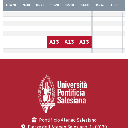
Giorni
9.30
10.20
11.20
12.10
13.00
15.45
16.35
1
A13
A13
A13
Pontificio Ateneo Salesiano
Piazza dell’Ateneo Salesiano, 1 - 00139