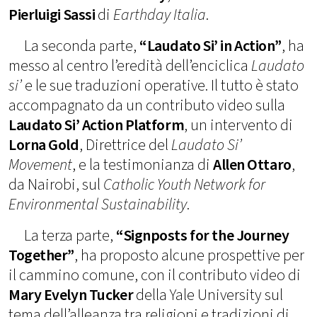
Pierluigi Sassi
di
Earthday Italia
.
La seconda parte,
“Laudato Si’ in Action”
, ha
messo al centro l’eredità dell’enciclica
Laudato
si’
e le sue traduzioni operative. Il tutto è stato
accompagnato da un contributo video sulla
Laudato Si’ Action Platform
, un intervento di
Lorna Gold
, Direttrice del
Laudato Si’
Movement
, e la testimonianza di
Allen Ottaro
,
da Nairobi, sul
Catholic Youth Network for
Environmental Sustainability
.
La terza parte,
“Signposts for the Journey
Together”
, ha proposto alcune prospettive per
il cammino comune, con il contributo video di
Mary Evelyn Tucker
della Yale University sul
tema dell’alleanza tra religioni e tradizioni di