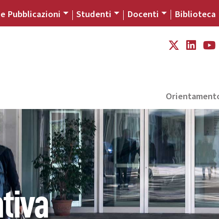
 e Pubblicazioni
Studenti
Docenti
Biblioteca
Orientament
tiva