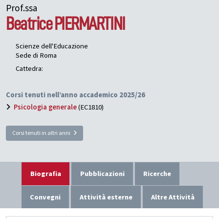
Prof.ssa
Beatrice
PIERMARTINI
Scienze dell'Educazione
Sede di Roma
Cattedra:
Corsi tenuti nell’anno accademico 2025/26
Psicologia generale
(EC1810)
Corsi tenuti in altri anni
Biografia
Pubblicazioni
Ricerche
Convegni
Attività esterne
Altre Attività