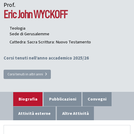
Prof.
Eric John
WYCKOFF
Teologia
Sede di Gerusalemme
Cattedra: Sacra Scrittura: Nuovo Testamento
Corsi tenuti nell’anno accademico 2025/26
Corsi tenuti in altri anni
Biografia
Pubblicazioni
Convegni
Attività esterne
Altre Attività