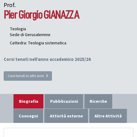
Prof.
Pier Giorgio
GIANAZZA
Teologia
Sede di Gerusalemme
Cattedra: Teologia sistematica
Corsi tenuti nell’anno accademico 2025/26
Corsi tenuti in altri anni
Biografia
Pubblicazioni
Ricerche
Convegni
Attività esterne
Altre Attività