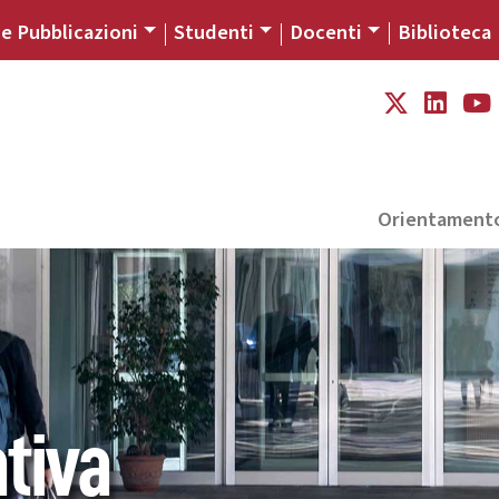
 e Pubblicazioni
Studenti
Docenti
Biblioteca
Orientament
tiva