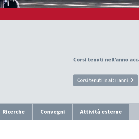
Corsi tenuti nell’anno a
Corsi tenuti in altri anni
Ricerche
Convegni
Attività esterne