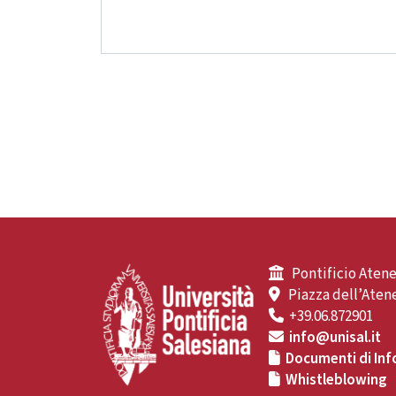
Pontificio Atene
Piazza dell’Atene
+39.06.872901
info@unisal.it
Documenti di Inf
Whistleblowing