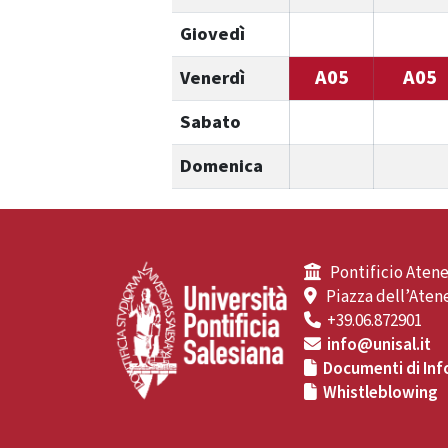
Giovedì
A05
A05
Venerdì
Sabato
Domenica
Pontificio Atene
Piazza dell’Atene
+39.06.872901
info@unisal.it
Documenti di Inf
Whistleblowing