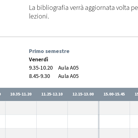
La bibliografia verrà aggiornata volta pe
lezioni.
Primo semestre
Venerdì
9.35-10.20
Aula A05
8.45-9.30
Aula A05
0
10.35-11.20
11.25-12.10
12.15-13.00
15.00-15.45
1