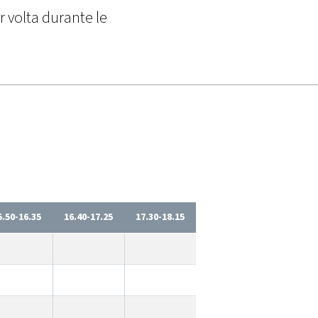
r volta durante le
5.50-16.35
16.40-17.25
17.30-18.15