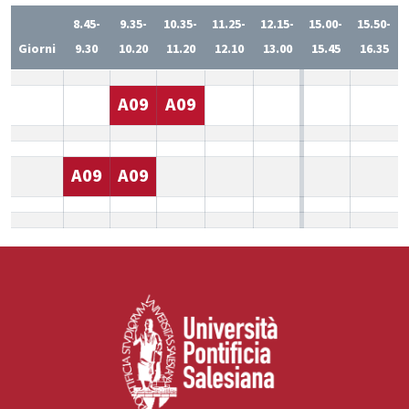
8.45-
9.35-
10.35-
11.25-
12.15-
15.00-
15.50-
Giorni
9.30
10.20
11.20
12.10
13.00
15.45
16.35
A09
A09
A09
A09