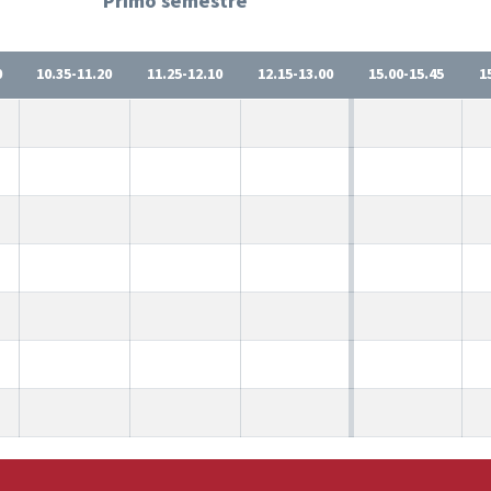
Primo semestre
0
10.35-11.20
11.25-12.10
12.15-13.00
15.00-15.45
1