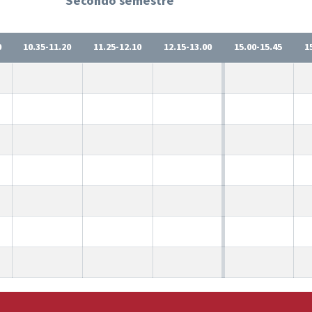
Secondo semestre
0
10.35-11.20
11.25-12.10
12.15-13.00
15.00-15.45
1