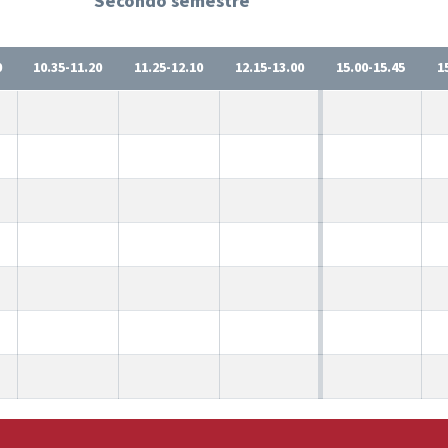
Secondo semestre
0
10.35-11.20
11.25-12.10
12.15-13.00
15.00-15.45
1