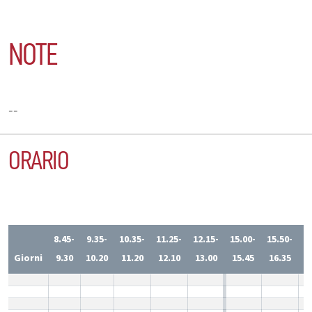
NOTE
--
ORARIO
8.45-
9.35-
10.35-
11.25-
12.15-
15.00-
15.50-
1
Giorni
9.30
10.20
11.20
12.10
13.00
15.45
16.35
1