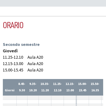
ORARIO
Secondo semestre
Giovedì
11.25-12.10
Aula A20
12.15-13.00
Aula A20
15.00-15.45
Aula A20
8.45-
9.35-
10.35-
11.25-
12.15-
15.00-
15.50-
1
Giorni
9.30
10.20
11.20
12.10
13.00
15.45
16.35
1