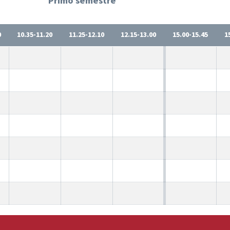
Primo semestre
0
10.35-11.20
11.25-12.10
12.15-13.00
15.00-15.45
1