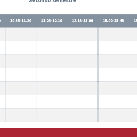
Secondo semestre
0
10.35-11.20
11.25-12.10
12.15-13.00
15.00-15.45
1