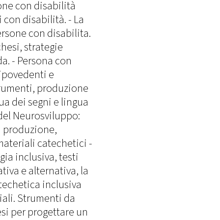
one con disabilità
 con disabilità. - La
ersone con disabilita.
hesi, strategie
da. - Persona con
 ipovedenti e
trumenti, produzione
gua dei segni e lingua
 del Neurosviluppo:
a produzione,
ateriali catechetici -
ia inclusiva, testi
iva e alternativa, la
techetica inclusiva
ali. Strumenti da
esi per progettare un