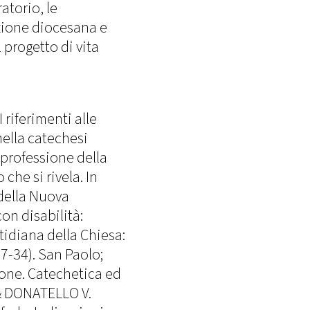
ratorio, le
zione diocesana e
l progetto di vita
riferimenti alle
nella catechesi
 professione della
che si rivela. In
della Nuova
on disabilità:
tidiana della Chiesa:
17-34). San Paolo;
ione. Catechetica ed
 & DONATELLO V.