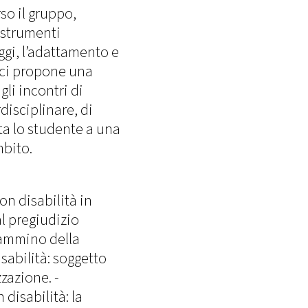
so il gruppo,
, strumenti
gi, l’adattamento e
ici propone una
gli incontri di
disciplinare, di
ta lo studente a una
mbito.
on disabilità in
l pregiudizio
 cammino della
isabilità: soggetto
zazione. -
 disabilità: la