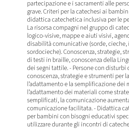
partecipazione e i sacramenti alle pers
grave. Criteri per la catechesi ai bambini
didattica catechetica inclusiva per le p
La risorsa compagni nel gruppo di catec
logico-visive, mappe e aiuti visivi, agen
disabilità comunicative (sorde, cieche,
sordocieche). Conoscenza, strategie, s
di testi in braille, conoscenza della Lin
dei segni tattile. - Persone con disturbi
conoscenza, strategie e strumenti per l
l’adattamento e la semplificazione dei m
l’adattamento dei materiali come strateg
semplificati, la comunicazione aumentat
comunicazione facilitata. - Didattica ca
per bambini con bisogni educativi speci
utilizzare durante gli incontri di catech