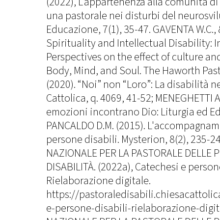
(2022), L’appartenenza alla comunità di 
una pastorale nei disturbi del neurosvi
Educazione, 7(1), 35-47. GAVENTA W.C., 
Spirituality and Intellectual Disability: 
Perspectives on the effect of culture an
Body, Mind, and Soul. The Haworth Pasto
(2020). “Noi” non “Loro”: La disabilità ne
Cattolica, q. 4069, 41-52; MENEGHETTI A. 
emozioni incontrano Dio: Liturgia ed E
PANCALDO D.M. (2015). L'accompagnamen
persone disabili. Mysterion, 8(2), 235-2
NAZIONALE PER LA PASTORALE DELLE 
DISABILITÀ. (2022a), Catechesi e persone
Rielaborazione digitale.
https://pastoraledisabili.chiesacattoli
e-persone-disabili-rielaborazione-digit