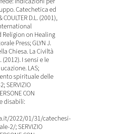
fede: Indicazioni per
luppo. Catechetica ed
& COULTER D.L. (2001),
International
d Religion on Healing
rale Press; GLYN J.
lla Chiesa. La Civiltà
(2012). I sensi e le
ducazione. LAS;
to spirituale delle
42; SERVIZIO
PERSONE CON
 disabili:
ca.it/2022/01/31/catechesi-
ale-2/; SERVIZIO