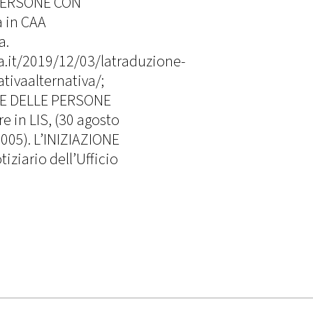
PERSONE CON
a in CAA
a.
ca.it/2019/12/03/latraduzione-
ivaalternativa/;
LE DELLE PERSONE
e in LIS,
(30 agosto
2005). L’INIZIAZIONE
ziario dell’Ufficio