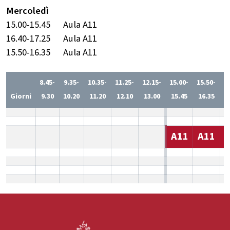
Mercoledì
15.00-15.45
Aula A11
16.40-17.25
Aula A11
15.50-16.35
Aula A11
8.45-
9.35-
10.35-
11.25-
12.15-
15.00-
15.50-
1
Giorni
9.30
10.20
11.20
12.10
13.00
15.45
16.35
1
A11
A11