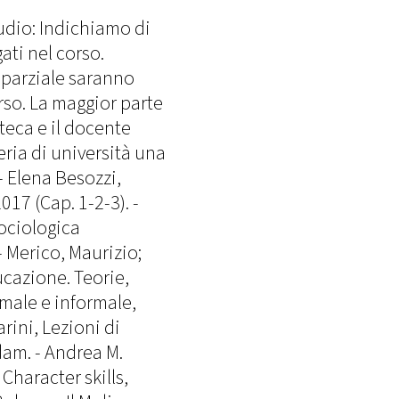
tudio: Indichiamo di
ati nel corso.
o parziale saranno
rso. La maggior parte
teca e il docente
ria di università una
- Elena Besozzi,
17 (Cap. 1-2-3). -
sociologica
- Merico, Maurizio;
ucazione. Teorie,
rmale e informale,
rini, Lezioni di
dam. - Andrea M.
Character skills,