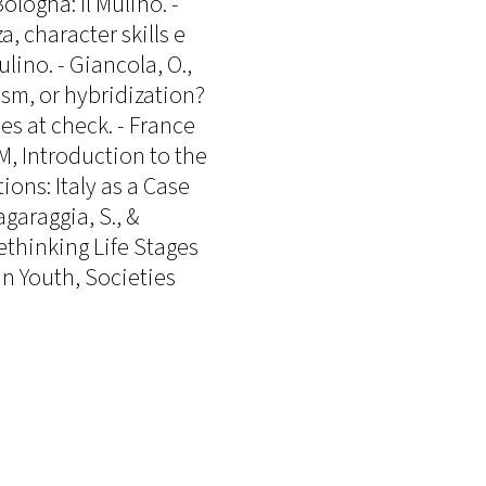
ologna: Il Mulino. -
, character skills e
lino. - Giancola, O.,
sm, or hybridization?
s at check. - France
 M, Introduction to the
ions: Italy as a Case
garaggia, S., &
Rethinking Life Stages
an Youth, Societies