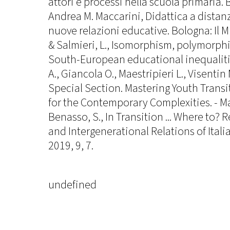
attori e processi nella scuola primaria. B
Andrea M. Maccarini, Didattica a distanza
nuove relazioni educative. Bologna: Il Mu
& Salmieri, L., Isomorphism, polymorphi
South-European educational inequalitie
A., Giancola O., Maestripieri L., Visentin
Special Section. Mastering Youth Transit
for the Contemporary Complexities. - Ma
Benasso, S., In Transition ... Where to? 
and Intergenerational Relations of Itali
2019, 9, 7.
undefined