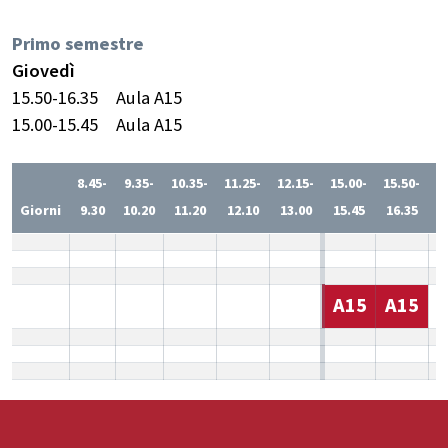
Primo semestre
Giovedì
15.50-16.35
Aula A15
15.00-15.45
Aula A15
8.45-
9.35-
10.35-
11.25-
12.15-
15.00-
15.50-
1
Giorni
9.30
10.20
11.20
12.10
13.00
15.45
16.35
1
A15
A15