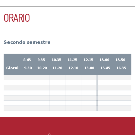
ORARIO
Secondo semestre
8.45-
9.35-
10.35-
11.25-
12.15-
15.00-
15.50-
1
Giorni
9.30
10.20
11.20
12.10
13.00
15.45
16.35
1