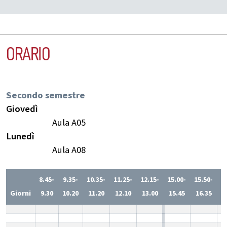
ORARIO
Secondo semestre
Giovedì
Aula A05
Lunedì
Aula A08
8.45-
9.35-
10.35-
11.25-
12.15-
15.00-
15.50-
1
Giorni
9.30
10.20
11.20
12.10
13.00
15.45
16.35
1