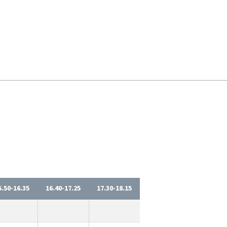
5.50-16.35
16.40-17.25
17.30-18.15