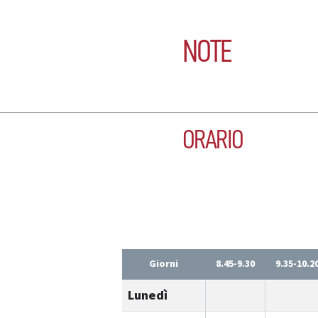
NOTE
ORARIO
Giorni
8.45-9.30
9.35-10.2
Lunedì