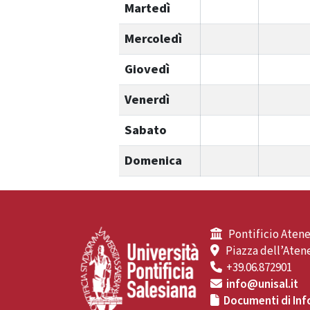
Martedì
Mercoledì
Giovedì
Venerdì
Sabato
Domenica
Pontificio Atene
Piazza dell’Atene
+39.06.872901
info@unisal.it
Documenti di Inf