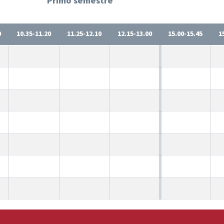
Primo semestre
0
10.35-11.20
11.25-12.10
12.15-13.00
15.00-15.45
1