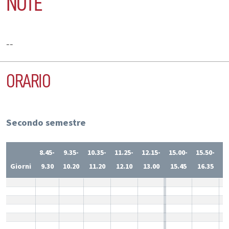
NOTE
--
ORARIO
Secondo semestre
8.45-
9.35-
10.35-
11.25-
12.15-
15.00-
15.50-
1
Giorni
9.30
10.20
11.20
12.10
13.00
15.45
16.35
1