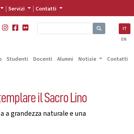
Servizi
Contatti
IT
EN
o
Studenti
Docenti
Alumni
Notizie
Contatti
templare il Sacro Lino
ia a grandezza naturale e una