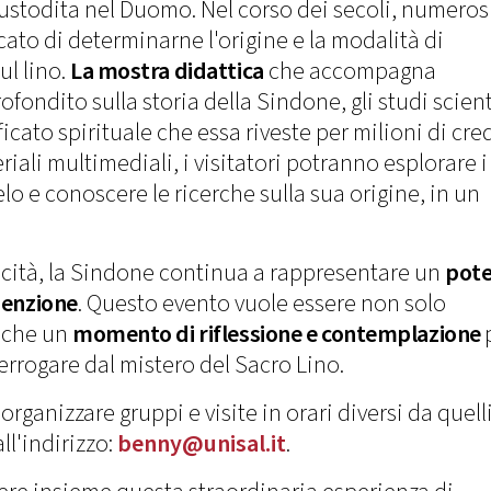
 custodita nel Duomo. Nel corso dei secoli, numeros
cato di determinarne l'origine e la modalità di
l lino.
La mostra didattica
che accompagna
fondito sulla storia della Sindone, gli studi scient
ficato spirituale che essa riveste per milioni di cre
iali multimediali, i visitatori potranno esplorare i
lo e conoscere le ricerche sulla sua origine, in un
cità, la Sindone continua a rappresentare un
pot
edenzione
. Questo evento vuole essere non solo
nche un
momento di riflessione e contemplazione
terrogare dal mistero del Sacro Lino.
 organizzare gruppi e visite in orari diversi da quell
ll'indirizzo:
benny@unisal.it
.