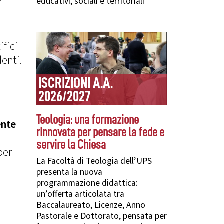
educativi, sociali e territoriali
i
ifici
denti.
ISCRIZIONI A.A.
2026/2027
Teologia: una formazione
ente
rinnovata per pensare la fede e
servire la Chiesa
per
La Facoltà di Teologia dell’UPS
presenta la nuova
programmazione didattica:
i
un’offerta articolata tra
Baccalaureato, Licenze, Anno
Pastorale e Dottorato, pensata per